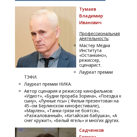
Тумаев
Владимир
Иванович
Профессиональная
деятельность
:
Мастер Медиа
Института
«Останкино»,
режиссер,
сценарист.
Лауреат премии
ТЭФИ.
Лауреат премии НИКА.
Автор сценария и режиссер кинофильмов:
«Идиот», «Будни прораба Зорина», «Поездка к
сыну», «Лунные псы» ( Фильм презентован на
45–ом Берлинском кинофестивале),
«Марлен», «Танки грязи не боятся»,
«Разжалованный», «Китайская бабушка», «А
снег кружит», «Белый ягель» и многих других.
Садченков
Герман