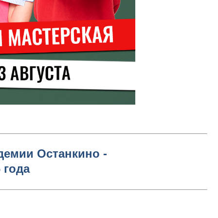
адемии Останкино -
 года