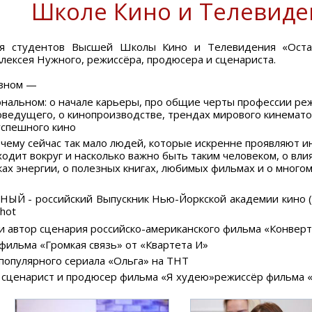
Школе Кино и Телевиде
ля студентов Высшей Школы Кино и Телевидения «Оста
Алексея Нужного, режиссёра, продюсера и сценариста.
азном —
нальном: о начале карьеры, про общие черты профессии ре
ведущего, о кинопроизводстве, трендах мирового кинемато
успешного кино
очему сейчас так мало людей, которые искренне проявляют ин
ходит вокруг и насколько важно быть таким человеком, о вл
ках энергии, о полезных книгах, любимых фильмах и о многом
ЫЙ - российский Выпускник Нью-Йоркской академии кино (
Shot
и автор сценария российско-американского фильма «Конверт»
фильма «Громкая связь» от «Квартета И»
популярного сериала «Ольга» на ТНТ
 сценарист и продюсер фильма «Я худею»режиссёр фильма 