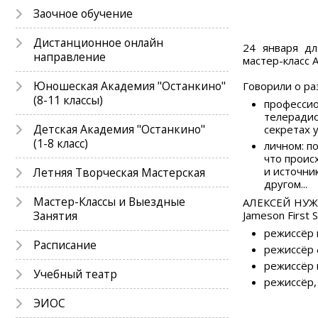
Заочное обучение
Дистанционное онлайн
24 января д
направление
мастер-класс 
Юношеская Академия "Останкино"
Говорили о р
(8-11 классы)
профессио
телерадио
Детская Академия "Останкино"
секретах 
(1-8 класс)
личном: п
что проис
и источни
Летняя Творческая Мастерская
другом...
Мастер-Классы и Выездные
АЛЕКСЕЙ НУЖН
Занятия
Jameson First 
режиссёр 
Расписание
режиссёр 
режиссёр 
Учебный театр
режиссёр,
ЭИОС