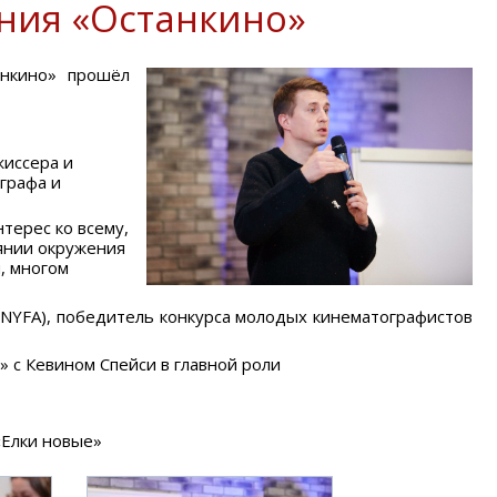
ния «Останкино»
нкино» прошёл
жиссера и
графа и
терес ко всему,
иянии окружения
, многом
NYFA), победитель конкурса молодых кинематографистов
 с Кевином Спейси в главной роли
«Елки новые»