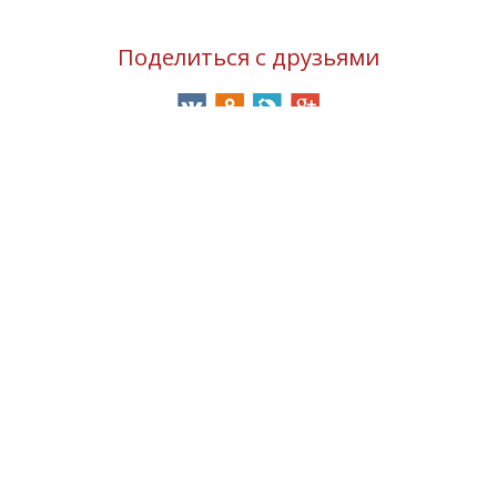
Поделиться с друзьями
ОСТАНКИНО
ВЫСШАЯ ШКОЛА
КИНО И ТЕЛЕВИДЕНИЯ
ОСТАНКИНО
660 33 16
+7 (495)
График работы
Пн - Пт: с 10:00 до 19:30
Сб: с 09:30 до 18:30
ОБРАТНАЯ СВЯЗЬ