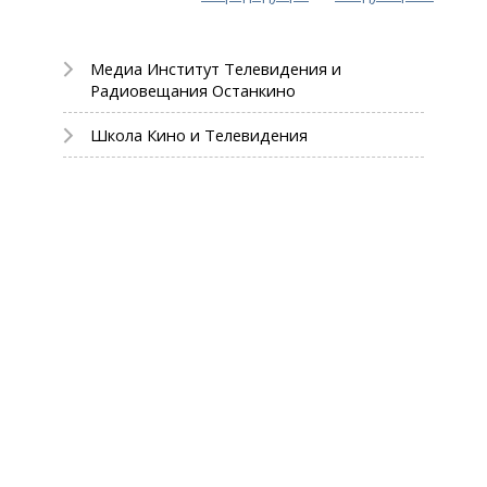
Медиа Институт Телевидения и
Радиовещания Останкино
Школа Кино и Телевидения
Заочное обучение
Дистанционное онлайн направление
Юношеская Академия "Останкино"
(8-11 классы)
Детская Академия "Останкино"
(1-8 класс)
Летняя Творческая Мастерская
Мастер-Классы и Выездные Занятия