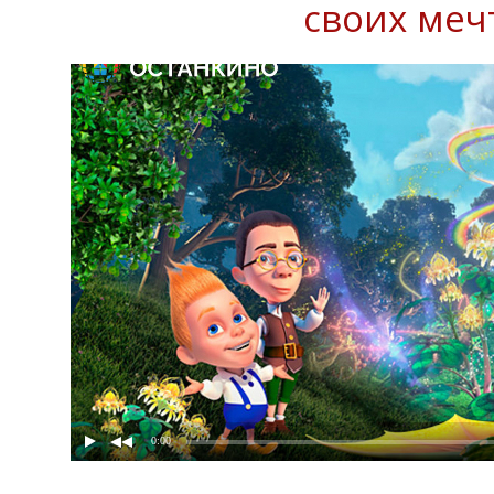
своих меч
0:00
Ostankino Stories. Яна Рудковская и Ани Лорак р