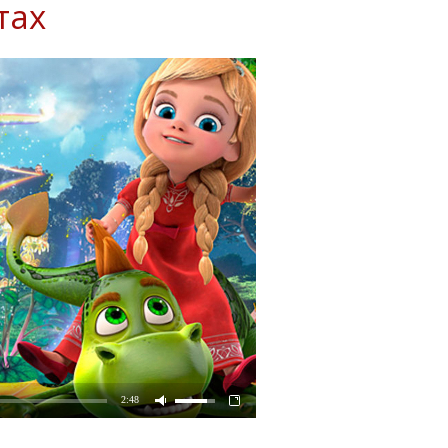
тах
2:48
ассказали о своих мечтах