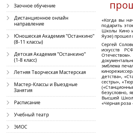
прош
Заочное обучение
Дистанционное онлайн
«Когда вы на
направление
подарить это
Школы Кино и
Юношеская Академия "Останкино"
Яузе) прошел 
(8-11 классы)
Сергей Солов
искусств РС
Детская Академия "Останкино"
Отечеством»
(1-8 класс)
документальн
эмблема печа
кинорежиссер
Летняя Творческая Мастерская
детства», «С
сестры», «Тю
Мастер-Классы и Выездные
(«Станционный
Занятия
безусловно, я
Высшей Школы
Расписание
«Чёрная роза 
Учебный театр
ЭИОС