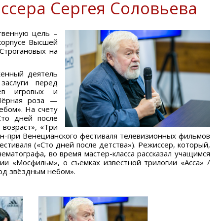
ссера Сергея Соловьева
твенную цель –
 корпусе Высшей
Строгановых на
женный деятель
заслуги перед
иев игровых и
«Чёрная роза —
ебом». На счету
Сто дней после
 возраст», «Три
ан-при Венецианского фестиваля телевизионных фильмов
стиваля («Сто дней после детства»). Режиссер, который,
нематографа, во время мастер-класса рассказал учащимся
и «Мосфильм», о съемках известной трилогии «Асса» /
под звёздным небом».