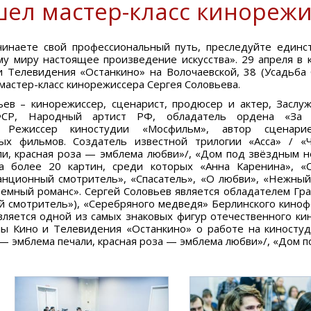
ел мастер-класс кинорежи
чинаете свой профессиональный путь, преследуйте единс
му миру настоящее произведение искусства». 29 апреля в
 Телевидения «Останкино» на Волочаевской, 38 (Усадьба 
мастер-класс кинорежиссера Сергея Соловьева.
ьев – кинорежиссер, сценарист, продюсер и актер, Заслу
ФСР, Народный артист РФ, обладатель ордена «За 
. Режиссер киностудии «Мосфильм», автор сценар
ых фильмов. Создатель известной трилогии «Асса» / 
ли, красная роза — эмблема любви»/, «Дом под звёздным н
а более 20 картин, среди которых «Анна Каренина», «
танционный смотритель», «Спасатель», «О любви», «Нежный
ремный романс». Сергей Соловьев является обладателем Гр
 смотритель»), «Серебряного медведя» Берлинского кинофе
вляется одной из самых знаковых фигур отечественного ки
 Кино и Телевидения «Останкино» о работе на киностуди
— эмблема печали, красная роза — эмблема любви»/, «Дом 