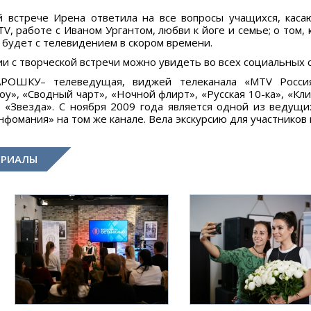
й встрече Ирена ответила на все вопросы учащихся, каса
V, работе c Иваном Ургантом, любви к йоге и семье; о том,
 будет c телевидением в скором времени.
и c творческой встречи можно увидеть во всех социальных 
ОШКУ– телеведущая, виджей телеканала «MTV Россия»,
у», «Сводный чарт», «Ночной флирт», «Русская 10-ка», «Кли
е «Звезда». С ноября 2009 года является одной из ведущ
фомания» на том же канале. Вела экскурсию для участников
ЕРИАЛЫ