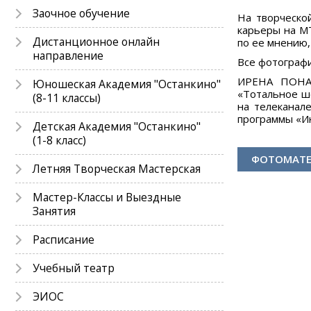
Заочное обучение
На творческо
карьеры на MT
Дистанционное онлайн
по ее мнению,
направление
Все фотографи
ИРЕНА ПОНАР
Юношеская Академия "Останкино"
«Тотальное шо
(8-11 классы)
на телеканал
программы «Ин
Детская Академия "Останкино"
(1-8 класс)
ФОТОМАТ
Летняя Творческая Мастерская
Мастер-Классы и Выездные
Занятия
Расписание
Учебный театр
ЭИОС