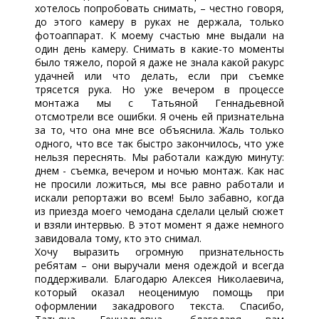
хотелось попробовать снимать, – честно говоря,
до этого камеру в руках не держала, только
фотоаппарат. К моему счастью мне выдали на
один день камеру. Снимать в какие-то моменты
было тяжело, порой я даже не знала какой ракурс
удачней или что делать, если при съемке
трясется рука. Но уже вечером в процессе
монтажа мы с Татьяной Геннадьевной
отсмотрели все ошибки. Я очень ей признательна
за то, что она мне все объяснила. Жаль только
одного, что все так быстро закончилось, что уже
нельзя переснять. Мы работали каждую минуту:
днем - съемка, вечером и ночью монтаж. Как нас
не просили ложиться, мы все равно работали и
искали репортажи во всем! Было забавно, когда
из приезда моего чемодана сделали целый сюжет
и взяли интервью. В этот момент я даже немного
завидовала тому, кто это снимал.
Хочу выразить огромную признательность
ребятам – они выручали меня одеждой и всегда
поддерживали. Благодарю Алексея Николаевича,
который оказал неоценимую помощь при
оформлении закадрового текста. Спасибо,