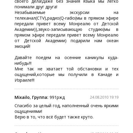
своего дела!Даже без знания языка мы легко
понимали друг друга!
Незабываемые экскурсии на
телеканал(CTV),радио(Q-radio(мы в прямом эфире
передали привет всему Монреалю от Детской
Академии)),звуко-записывающую студию(мы в
прямом эфире передали привет всему Монреалю
от Детской Академии) подарили нам океан
эмоций!
Давайте поедем на осенние каникулы куда-
нибудь!!!
Мне так не хватает той обстановки и тех
ощущений,которые мы получили в Канаде и
Израиле!!!
Mixailo
,
Группа:
991ржд
24.08.2010 19:19
Спасибо за целый год, наполненный очень яркими
ощущениями!
Верю в то, что всё будет также круто.