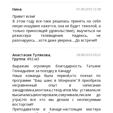
Нина
01.09.2010 12:38
Привет всем!
В этом году все-таки решилась принять на себя
некую ношу(мне кажется, она не будет тяжелой, а
только приносящей удовольствие), выучиться на
режиссера- телевидения. Надеюсь, не
разочаруюсь.....хотя даже уверена.....До встречи!!!
Анастасия Тулякова
,
28.08.2010 20:22
Группа:
892-м3
Выражаю огромную благодарность Татьяне
Геннадьевне за поездку в Канаду!
Наша команда была первой,кто поехал по
программе "Ваш шанс в Монреале".Я приобрела
несравненный опыт в написании
закадровика,монтажа,стенд-апов.Мы уставали,не
высыпались(монтировали,озвучивали,писали до
утра).Но все это мы делали с неописуемым
восторгом!!!
Преподаватели в Канаде-настоящие мастера