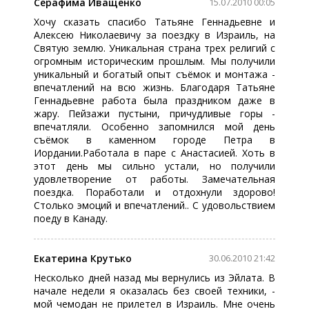
Серафима Иващенко
15.07.2010 00:05
Хочу сказать спасибо Татьяне Геннадьевне и
Алексею Николаевичу за поездку в Израиль, на
Святую землю. Уникальная страна трех религий с
огромным историческим прошлым. Мы получили
уникальный и богатый опыт съёмок и монтажа -
впечатлений на всю жизнь. Благодаря Татьяне
Геннадьевне работа была праздником даже в
жару. Пейзажи пустыни, причудливые горы -
впечатляли. Особенно запомнился мой день
съёмок в каменном городе Петра в
Иордании.Работала в паре с Анастасией. Хоть в
этот день мы сильно устали, но получили
удовлетворение от работы. Замечательная
поездка. Поработали и отдохнули здорово!
Столько эмоций и впечатлений.. С удовольствием
поеду в Канаду.
Екатерина Крутько
30.06.2010 21:42
Несколько дней назад мы вернулись из Эйлата. В
начале недели я оказалась без своей техники, -
мой чемодан не прилетел в Израиль. Мне очень