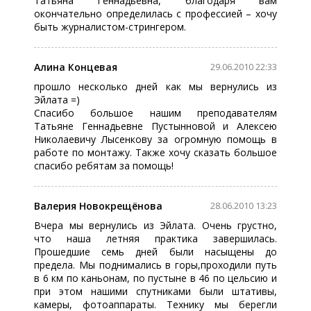
Татьяна Геннадьевна, благодаря вам
окончательно определилась с профессией – хочу
быть журналистом-стрингером.
Алина Концевая
29.06.2010 22:33
прошло несколько дней как мы вернулись из
Эйлата =)
Спасибо большое нашим преподавателям
Татьяне Геннадьевне Пустынновой и Алексею
Николаевичу Лысенкову за огромную помощь в
работе по монтажу. Также хочу сказать большое
спасибо ребятам за помощь!
Валерия Новокрещёнова
28.06.2010 13:23
Вчера мы вернулись из Эйлата. Очень грустно,
что наша летняя практика завершилась.
Прошедшие семь дней были насыщены до
предела. Мы поднимались в горы,проходили путь
в 6 км по каньонам, по пустыне в 46 по цельсию и
при этом нашими спутниками были штативы,
камеры, фотоаппараты. Технику мы берегли