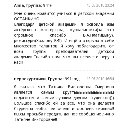
Alina
,
Группа:
94ге
15.05.2010 23:24
Мне очень нравится учиться в детской академии
ОСТАНКИНО.
Благодаря детской академии я освоила азы
актёрского мастерства, журналистики(за что
огромное спасибо В.А.Платицыну),
режиссуры(Хохлову Е.Ф). И ещё я открыла в себе
множество талантов. Я хочу поблагодарить от
всей группы преподавателей детской
академии.Спасибо вам, что вы вселяете веру в
нас!!!
первокурсники
,
Группа:
991тжд
13.05.2010 16:54
Я считаю, что Татьяна Викторовна Смирнова
является самым круттыыыыыыыыыыыыым
педагогом и самым лучшим другом студентов)))
Большое спасибо ей за все, что она делает!!!
Студенты любят ее очень и ооочень сиильно!!
пы.сы. просьба передать данное сообщение лично
Татьяне Викторовне!!