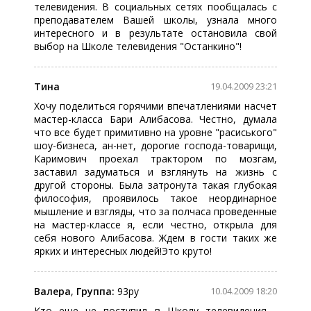
телевидения. В социальных сетях пообщалась с
преподавателем Вашей школы, узнала много
интересного и в результате остановила свой
выбор на Школе телевидения "Останкино"!
Тина
19.04.2009 23:21
Хочу поделиться горячими впечатлениями насчет
мастер-класса Бари Алибасова. Честно, думала
что все будет примитивно на уровне "расиського"
шоу-бизнеса, ан-нет, дорогие господа-товарищи,
Каримович проехал трактором по мозгам,
заставил задуматься и взглянуть на жизнь с
другой стороны. Была затронута такая глубокая
философия, проявилось такое неординарное
мышление и взгляды, что за полчаса проведенные
на мастер-классе я, если честно, открыла для
себя нового Алибасова. Ждем в гости таких же
ярких и интересных людей!Это круто!
Валера
,
Группа:
93ру
10.04.2009 18:20
Кто еще не поступил в Школу телевидения -