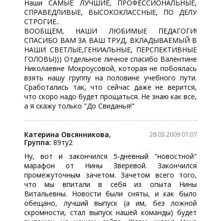
Наши САМЫЕ ЛУЧШИЕ, ПРОФЕССИОНАЛЬНЫЕ,
СПРАВЕДЛИВЫЕ, ВЫСОКОКЛАССНЫЕ, ПО ДЕЛУ
СТРОГИЕ..
ВООБЩЕМ, НАШИ ЛЮБИМЫЕ ПЕДАГОГИ!
СПАСИБО ВАМ ЗА ВАШ ТРУД, ВКЛАДЫВАЕМЫЙ В
НАШИ СВЕТЛЫЕ,ГЕНИАЛЬНЫЕ, ПЕРСПЕКТИВНЫЕ
ГОЛОВЫ))) Отдельное личное спасибо Валентине
Николаевне Мокроусовой, которая не побоялась
взять нашу группу на половине учебного пути.
Сработались так, что сейчас даже не верится,
что скоро надо будет прощаться. Не знаю как все,
а я скажу только "До Свиданья!"
Катерина Овсянникова
,
28.03.2009 01:07
Группа:
89ту2
Ну, вот и закончился 5-дневный "новостной"
марафон от Нины Зверевой. Закончился
промежуточным зачетом. Зачетом всего того,
что мы впитали в себя из опыта Нины
Витальевны. Новости были сняты, и как было
обещано, лучший выпуск (а им, без ложной
скромности, стал выпуск нашей команды) будет