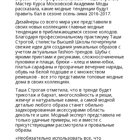
Мастер Курса Московской Академии Моды
рассказала, какие модные тенденции будут
править бал в сезоне осень-зима 2016-2017.
Дизайнеры со всего мира уже представили в
своих новых коллекциях главные модные
тенденции в приближающемся сезоне холодов.
Благодаря профессиональному практикуму Таши
Строгой, стилисты Высшей Школы почерпнули
свежие идеи для создания уникальных образов с
учетом актуальных fashion-трендов. Шубы с
яркими принтами и рисунками, сложносочиненные
пуховики и плащи, брюки – клеш и мини-юбки,
платья-сарафаны и прозрачные вечерние наряды,
обувь на белой подошве и с множеством
ремешков - все это представили топовые модные
дома в своих коллекциях.
Таша Строгая отметила, что в тренде будет
трикотаж и бархат, многослойность и рюши,
жемчуг и натуральные камни, а самой модной
деталью любого образа станет обильно
задекорированная аксессуарами область
декольте и шеи. Модный эксперт представила не
только удачные примеры, но и вместе с
присутствующими рассмотрела и провальные
образы.
«Необязательно использовать все, что