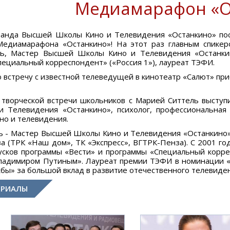
Медиамарафон «О
манда Высшей Школы Кино и Телевидения «Останкино» посе
Медиамарафона «Останкино»! На этот раз главным спикер
ь, Мастер Высшей Школы Кино и Телевидения «Останкин
ециальный корреспондент» («Россия 1»), лауреат ТЭФИ.
 встречу с известной телеведущей в кинотеатр «Салют» при
творческой встречи школьников с Марией Ситтель выступ
 Телевидения «Останкино», психолог, профессиональная 
но и телевидения.
ь - Мастер Высшей Школы Кино и Телевидения «Останкино»
а (ТРК «Наш дом», ТК «Экспресс», ВГТРК-Пенза). С 2001 го
усков программы «Вести» и программы «Специальный корр
Владимиром Путиным». Лауреат премии ТЭФИ в номинации 
бы» за большой вклад в развитие отечественного телевиде
ЕРИАЛЫ