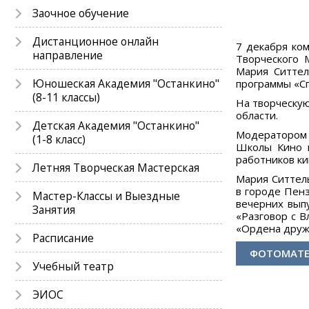
Заочное обучение
Дистанционное онлайн
7 декабря ко
направление
Творческого 
Мария Ситтел
Юношеская Академия "Останкино"
программы «Сп
(8-11 классы)
На творческую
области.
Детская Академия "Останкино"
Модератором 
(1-8 класс)
Школы Кино и
работников ки
Летняя Творческая Мастерская
Мария Ситтел
в городе Пенз
Мастер-Классы и Выездные
вечерних вып
Занятия
«Разговор с 
«Ордена друж
Расписание
ФОТОМАТ
Учебный театр
ЭИОС