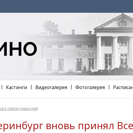
Кастинги
Видеогалерея
Фотогалерея
Расписа
ся к списку новостей
еринбург вновь принял Вс