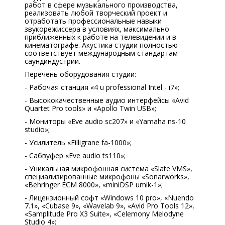
работ в сфере музыкального производства,
реализовать любой творческий проект и
отработать профессиональные навыки
звукорежиссера в условиях, максимально
приближенных к работе на телевидении и в
кинематографе. Акустика студии полностью
соответствует международным стандартам
саундиндустрии.
Перечень оборудования студии:
- Рабочая станция «4 u professional Intel - i7»;
- Высококачественные аудио интерфейсы «Avid
Quartet Pro tools» и «Apollo Twin USB»;
- Мониторы «Eve audio sc207» и «Yamaha ns-10
studio»;
- Усилитель «Filligrane fa-1000»;
- Сабвуфер «Eve audio ts110»;
- Уникальная микрофонная система «Slate VMS»,
специализированные микрофоны «Sonarworks»,
«Behringer ECM 8000», «miniDSP umik-1»;
- Лицензионный софт «Windows 10 pro», «Nuendo
7.1», «Cubase 9», «Wavelab 9», «Avid Pro Tools 12»,
«Samplitude Pro X3 Suite», «Celemony Melodyne
Studio 4»;